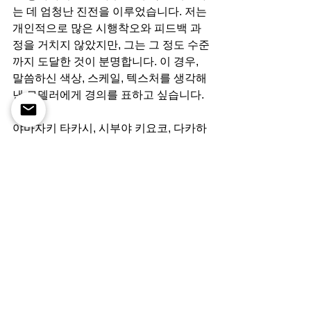
는 데 엄청난 진전을 이루었습니다. 저는 
개인적으로 많은 시행착오와 피드백 과
정을 거치지 않았지만, 그는 그 정도 수준
까지 도달한 것이 분명합니다. 이 경우, 
말씀하신 색상, 스케일, 텍스처를 생각해
낸 모델러에게 경의를 표하고 싶습니다.
야마자키 타카시, 시부야 키요코, 다카하
시 마사키, 노지마 타츠지(사진: Matt 
Sayles/AMPAS)
오늘날의 기술로 이전 고질라 영화에서
는 불가능했던 작업을 할 수 있었던 비결
은 무엇이었을까요? 
고질라를 고질라답게 만드는 것은 바로 
그 거대한 스케일입니다. 고질라가 얼마
나 크고 무서운 존재인지, 그 스케일을 보
여주기 위해 주변 환경과 고질라가 그 공
간에서 하는 행동에 환경이 어떻게 반응