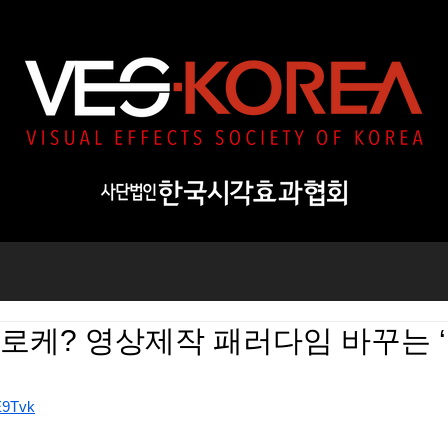
 로케? 영상제작 패러다임 바꾸는 
E9Tvk