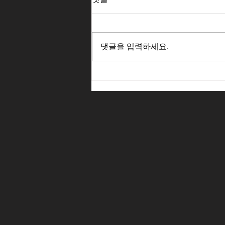
댓글을 입력하세요.
'고질라 마이너스 원' VFX 팀
이 타이탄을 무시무시한 새로
운 차원으로 끌어올린 방법
A.Frame