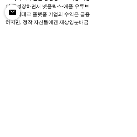
이 급성장하면서 넷플릭스·애플·유튜브 
같은 빅테크 플랫폼 기업의 수익은 급증
하지만, 정작 자신들에겐 재상영분배금
(residual) 같은 로열티 배분이 제대로 이
뤄지지 않는다고 주장한다.
할리우드 톱스타들이 ‘AI파업’ 참여·지지
를 선언하면서 세계 팬들도 AI 시대의 각
종 논란을 새롭게 받아들일 계기가 될 전
망이다. 크리스토퍼 놀란 감독의 새 영화 
‘오펜하이머’ 제작·출연진은 13일 배우조
합 파업에 연대하기 위해 런던 시사회 시
간을 1시간 앞당겼고, LA에서 파업이 시
작되자 주연배우 맷 데이먼 등이 시사회
장을 떠나기도 했다. 데이먼은 “이번 파
업은 죽고사는 문제”라며 “업무 중단도 
안 되지만 공정한 협상이 중요하다”고 말