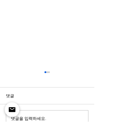
댓글
2022 세니마 공지
댓글을 입력하세요.
버추얼 프로덕션
이 궁금하다면? (f