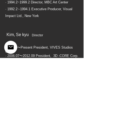
· 1994.2~1999.2 Director, MBC Art Center
· 1992.2∼1994.1 Executive Producer, Visual
Impact Ltd., New York
Kim, Se kyu
Director
2012.09〜Present President, VIVES Studios
Corp.
· 2006.07〜2012.09 President, 3D -CORE Corp.
· 2003.09〜2006.7 President, 3D -CORE
Kim, Jeeyoun
Director
2018.09〜present Professor, Hongik University
· 2011.03〜2013.1 Manager, Walt Disney
Company Korea, Disney channel & Disney
Junior, Marketing and Caretive
· 2006.11∼2011.03 Team-Director, CJ