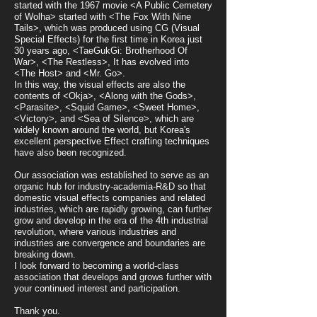
started with the 1967 movie <A Public Cemetery
of Wolha> started with <The Fox With Nine
Tails>, which was produced using CG (Visual
Special Effects) for the first time in Korea just
30 years ago, <TaeGukGi: Brotherhood Of
War>, <The Restless>, It has evolved into
<The Host> and <Mr. Go>.
In this way, the visual effects are also the
contents of <Okja>, <Along with the Gods>,
<Parasite>, <Squid Game>, <Sweet Home>,
<Victory>, and <Sea of ​​Silence>, which are
widely known around the world, but Korea's
excellent perspective Effect crafting techniques
have also been recognized.
Our association was established to serve as an
organic hub for industry-academia-R&D so that
domestic visual effects companies and related
industries, which are rapidly growing, can further
grow and develop in the era of the 4th industrial
revolution, where various industries and
industries are convergence and boundaries are
breaking down.
I look forward to becoming a world-class
association that develops and grows further with
your continued interest and participation.
Thank you.