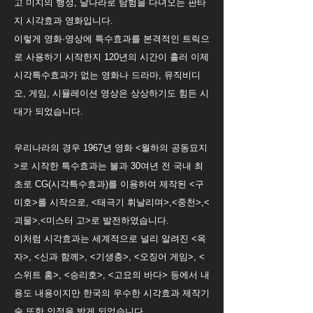
고 미지의 행성, 달나라로 탐험을 다녀오는 판타
지 시각효과 영화입니다.
이렇게 영화·영상에 특수효과를 본격적인 트릭으
로 사용하기 시작한지 120년의 시간이 흘러 이제
시각특수효과가 없는 영화나 드라마, 뮤직비디
오, 게임, 시뮬레이션 영상은 상상하기도 힘든 시
대가 되었습니다.
우리나라의 경우 1967년 영화 <월하의 공동묘지
>로 시작한 특수효과는 불과 30여년 전 국내 최
초로 CG(시각특수효과)를 이용하여 제작된 <구
미호>를 시작으로, <태극기 휘날리며>,<중천>,<
괴물>,<미스터 고>로 발전하였습니다.
이처럼 시각효과는 세계적으로 널리 알려진 <옥
자>, <신과 함께>, <기생충>, <오징어 게임>, <
스위트 홈>, <승리호>, <고요의 바다> 등에서 내
용도 내용이지만 한국의 우수한 시각효과 제작기
술 또한 인정을 받게 되었습니다.